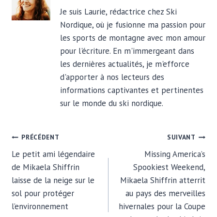
Je suis Laurie, rédactrice chez Ski
Nordique, où je fusionne ma passion pour
les sports de montagne avec mon amour
pour l'écriture. En m'immergeant dans
les dernières actualités, je m'efforce
d'apporter à nos lecteurs des
informations captivantes et pertinentes
sur le monde du ski nordique.
NAVIGATION
PRÉCÉDENT
SUIVANT
Le petit ami légendaire
Missing America’s
DE
de Mikaela Shiffrin
Spookiest Weekend,
laisse de la neige sur le
Mikaela Shiffrin atterrit
L’ARTICLE
sol pour protéger
au pays des merveilles
l’environnement
hivernales pour la Coupe