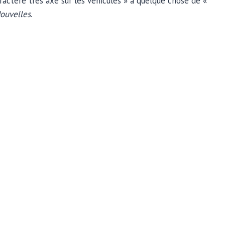
ractère très axé sur les véhicules » à quelque chose de «
ouvelles
.