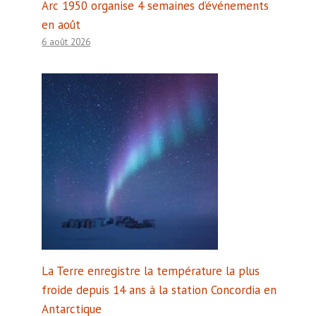
Arc 1950 organise 4 semaines d’événements
en août
6 août 2026
La Terre enregistre la température la plus
froide depuis 14 ans à la station Concordia en
Antarctique