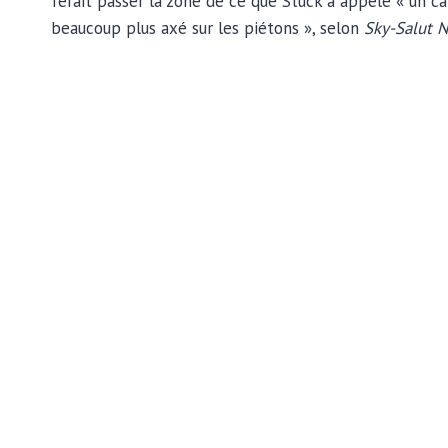
ferait passer la zone de ce que Stuck a appelé « un ca
beaucoup plus axé sur les piétons », selon
Sky-Salut N