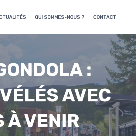
CTUALITÉS
QUI SOMMES-NOUS ?
CONTACT
GONDOLA :
ÉVÉLÉS AVEC
 À VENIR