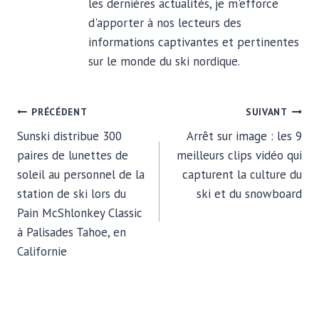
les dernières actualités, je m'efforce
d'apporter à nos lecteurs des
informations captivantes et pertinentes
sur le monde du ski nordique.
NAVIGATION
PRÉCÉDENT
SUIVANT
Sunski distribue 300
Arrêt sur image : les 9
DE
paires de lunettes de
meilleurs clips vidéo qui
soleil au personnel de la
capturent la culture du
L’ARTICLE
station de ski lors du
ski et du snowboard
Pain McShlonkey Classic
à Palisades Tahoe, en
Californie