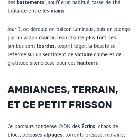
des
battements
", souffle un habitué, tasse de thé
brûlante entre les
mains
.
Jour 3, on déroule en balcon lumineux, puis on plonge
par un vallon
clair
où l’eau chante plus
fort
. Les
jambes sont
lourdes
, l’esprit léger, la boucle se
referme sur un sentiment de
victoire
calme et de
gratitude silencieuse pour ces
hauteurs
.
AMBIANCES, TERRAIN,
ET CE PETIT FRISSON
Ce parcours condense l’ADN des
Écrins
: chaos de
blocs, pelouses
alpages
, torrents pressés, moraines