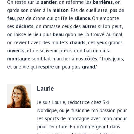
On reste sur le
sentier
, on referme les
barrières
, on
garde son chien à la
maison
. Pas de cueillette, pas de
feu
, pas de drone qui griffe le
silence
. On emporte
ses
déchets
, on ramasse ceux des
autres
si l’on peut,
on laisse le lieu plus
beau
qu’on ne l’a trouvé. Au final,
on revient avec des mollets
chauds
, des yeux grands
ouverts
, et ce souvenir précis d’un balcon où la
montagne
semblait marcher à nos
côtés
. "Trois jours,
et une vie qui
respire
un peu plus
grand
."
Laurie
Je suis Laurie, rédactrice chez Ski
Nordique, où je fusionne ma passion pour
les sports de montagne avec mon amour
pour l'écriture. En m'immergeant dans