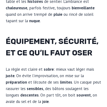
table et les
histoires
de sentier. L’ambiance est
chaleureuse
, parfois festive, toujours
bienveillante
quand on arrive trempé de
pluie
ou rincé de soleil
tapant sur la
nuque
.
ÉQUIPEMENT, SÉCURITÉ,
ET CE QU’IL FAUT OSER
La règle est claire et
sobre
: mieux vaut léger mais
juste
. On évite l’improvisation, on mise sur la
préparation
et l’écoute de ses
limites
. Un casque peut
rassurer les
sensibles
, des bâtons soulagent les
longues
descentes
. On part tôt, on boit
souvent
, on
avale du sel et de la
joie
.