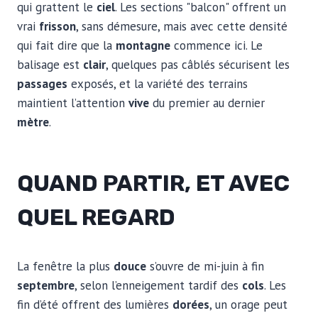
qui grattent le
ciel
. Les sections "balcon" offrent un
vrai
frisson
, sans démesure, mais avec cette densité
qui fait dire que la
montagne
commence ici. Le
balisage est
clair
, quelques pas câblés sécurisent les
passages
exposés, et la variété des terrains
maintient l’attention
vive
du premier au dernier
mètre
.
QUAND PARTIR, ET AVEC
QUEL REGARD
La fenêtre la plus
douce
s’ouvre de mi-juin à fin
septembre
, selon l’enneigement tardif des
cols
. Les
fin d’été offrent des lumières
dorées
, un orage peut