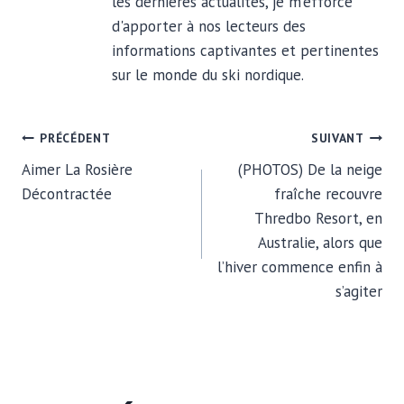
les dernières actualités, je m'efforce
d'apporter à nos lecteurs des
informations captivantes et pertinentes
sur le monde du ski nordique.
NAVIGATION
PRÉCÉDENT
SUIVANT
Aimer La Rosière
(PHOTOS) De la neige
DE
Décontractée
fraîche recouvre
Thredbo Resort, en
L’ARTICLE
Australie, alors que
l’hiver commence enfin à
s’agiter