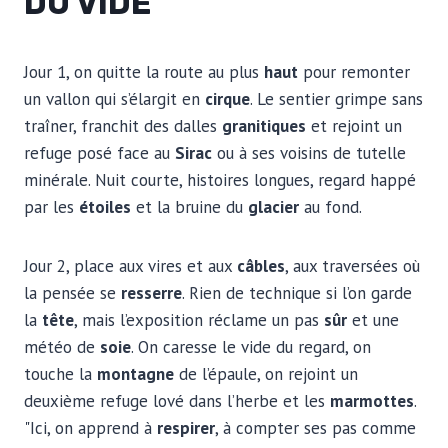
DU VIDE
Jour 1, on quitte la route au plus
haut
pour remonter
un vallon qui s’élargit en
cirque
. Le sentier grimpe sans
traîner, franchit des dalles
granitiques
et rejoint un
refuge posé face au
Sirac
ou à ses voisins de tutelle
minérale. Nuit courte, histoires longues, regard happé
par les
étoiles
et la bruine du
glacier
au fond.
Jour 2, place aux vires et aux
câbles
, aux traversées où
la pensée se
resserre
. Rien de technique si l’on garde
la
tête
, mais l’exposition réclame un pas
sûr
et une
météo de
soie
. On caresse le vide du regard, on
touche la
montagne
de l’épaule, on rejoint un
deuxième refuge lové dans l’herbe et les
marmottes
.
"Ici, on apprend à
respirer
, à compter ses pas comme