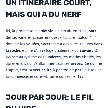
UN ITINÉRAIRE COURT,
MAIS QUI A DU NERF
Ici, la promesse est
simple
: un circuit en trois
jours
,
dense, varié et jamais ennuyeux. L’allure "balcon"
domine les
vallées
, s’accroche à des vires taillées dans
la
roche
, et file d’un refuge chaleureux au
suivant
. On
avance au rythme des
lumières
, les matins ciselés, les
après-midis qui s’enflamment sur les
arêtes
. "Ce qui me
frappe, c’est la
verticalité
à portée de
pas
", glisse une
randonneuse, encore vibrante du dernier
lac
.
JOUR PAR JOUR: LE FIL