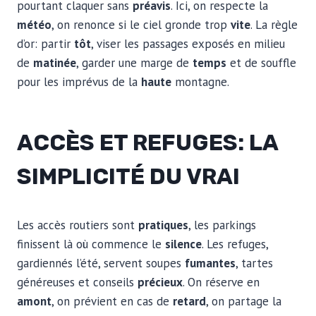
pourtant claquer sans
préavis
. Ici, on respecte la
météo
, on renonce si le ciel gronde trop
vite
. La règle
d’or: partir
tôt
, viser les passages exposés en milieu
de
matinée
, garder une marge de
temps
et de souffle
pour les imprévus de la
haute
montagne.
ACCÈS ET REFUGES: LA
SIMPLICITÉ DU VRAI
Les accès routiers sont
pratiques
, les parkings
finissent là où commence le
silence
. Les refuges,
gardiennés l’été, servent soupes
fumantes
, tartes
généreuses et conseils
précieux
. On réserve en
amont
, on prévient en cas de
retard
, on partage la