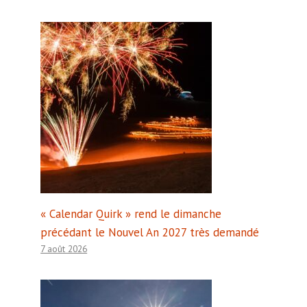
« Calendar Quirk » rend le dimanche
précédant le Nouvel An 2027 très demandé
7 août 2026