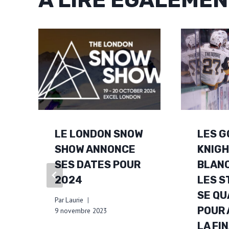
LE LONDON SNOW
LES G
SHOW ANNONCE
KNIG
SES DATES POUR
BLAN
2024
LES S
SE QU
Par
Laurie
POUR 
9 novembre 2023
LA FI