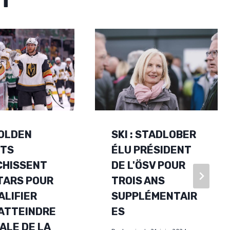
OLDEN
SKI : STADLOBER
HTS
ÉLU PRÉSIDENT
CHISSENT
DE L'ÖSV POUR
TARS POUR
TROIS ANS
ALIFIER
SUPPLÉMENTAIR
ATTEINDRE
ES
NALE DE LA