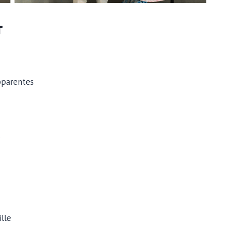
T
pparentes
s
lle