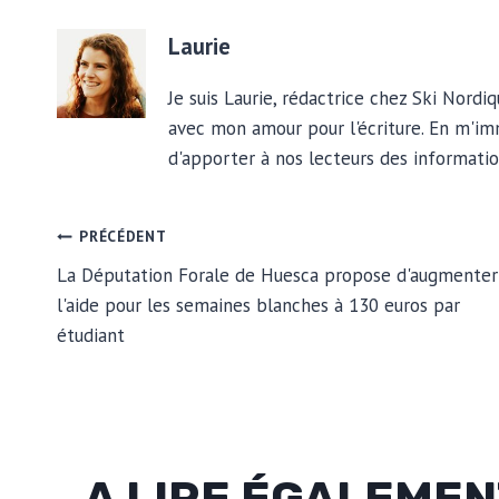
Laurie
Je suis Laurie, rédactrice chez Ski Nord
avec mon amour pour l'écriture. En m'imm
d'apporter à nos lecteurs des informatio
NAVIGATION
PRÉCÉDENT
La Députation Forale de Huesca propose d'augmenter
l'aide pour les semaines blanches à 130 euros par
DE
étudiant
L’ARTICLE
A LIRE ÉGALEME