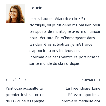
Laurie
Je suis Laurie, rédactrice chez Ski
Nordique, où je fusionne ma passion pour
les sports de montagne avec mon amour
pour l'écriture. En m'immergeant dans
les dernières actualités, je m'efforce
d'apporter à nos lecteurs des
informations captivantes et pertinentes
sur le monde du ski nordique.
NAVIGATION
PRÉCÉDENT
SUIVANT
Panticosa accueille le
La freerideuse Leire
DE
premier test sur neige
Pérez remporte sa
de la Coupe d’Espagne
première médaille d’or
L’ARTICLE